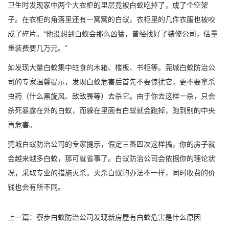
卫生时发现家中两个大衣柜的里层竟被白蚁吃掉了，成了个空架
子。在衣柜的角落里还有一窝窝的白蚁，衣柜里的几件衣服也被咬
成了碎片。“他没想到白蚁会那么凶猛，曾经找好了装修公司，估量
重装费要几万元。”
如发现大量白蚁集中蛀食的木箱、楼板、书柜等。莞城白蚁防治公
司的专家温馨提示，发现
白蚁危害
后首先不要惊扰它，更不要拿杀
虫药（什么黑旋风、敌敌畏等）去杀它。由于你去这样一杀，只会
杀死暴露在外的白蚁，而躲在里面有白蚁就会跑掉，跑到别的中央
再危害。
莞城白蚁防治公司的专家提示，假定三番四次这样搞，你的房子就
会越来越多白蚁，那可就省事了。白蚁防治公司会依据你的理论状
况，采取专业的措施灭杀。
灭杀白蚁
的办法不一样，同时收费的价
钱也会有所不同。
上一篇：
寮步白蚁防治公司发现新房屋有白蚁危害是什么原因