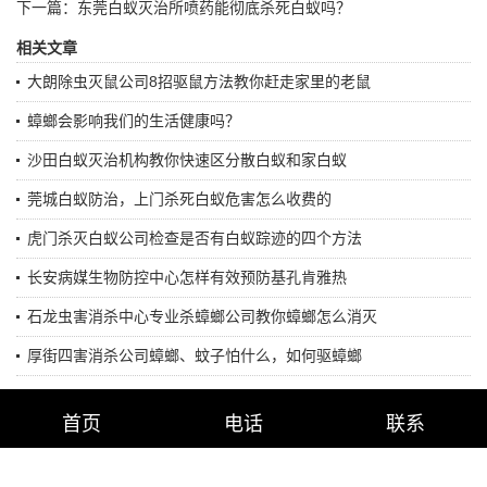
下一篇：
东莞白蚁灭治所喷药能彻底杀死白蚁吗？
相关文章
大朗除虫灭鼠公司8招驱鼠方法教你赶走家里的老鼠
蟑螂会影响我们的生活健康吗？
沙田白蚁灭治机构教你快速区分散白蚁和家白蚁
莞城白蚁防治，上门杀死白蚁危害怎么收费的
虎门杀灭白蚁公司检查是否有白蚁踪迹的四个方法
长安病媒生物防控中心怎样有效预防基孔肯雅热
石龙虫害消杀中心专业杀蟑螂公司教你蟑螂怎么消灭
厚街四害消杀公司蟑螂、蚊子怕什么，如何驱蟑螂
首页
电话
联系
版权所有：东莞市胜飞翔清洁除虫服务有限公司