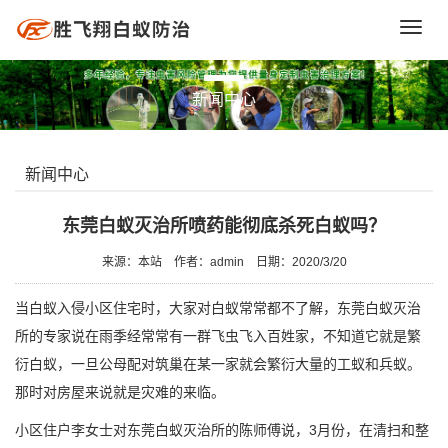
Toggl
navig
新闻中心
新闻中心
东莞白蚁灭治所喷药能彻底杀死白蚁吗？
来源：本站
作者：admin
日期：2020/3/20
当白蚁入侵小区住宅时，大家对白蚁常常都不了解，东莞白蚁灭治
所的专家说在雨季经常常有一群飞虫飞入百姓家，不知道它就是繁
衍白蚁，一旦公母配对筑巢在某一家就会繁衍大量的工蚁和兵蚁。
那时对房屋来说就是灾难的来临。
小区住户李女士对
东莞白蚁灭治
所的陈师傅说，3月份，在清扫和整