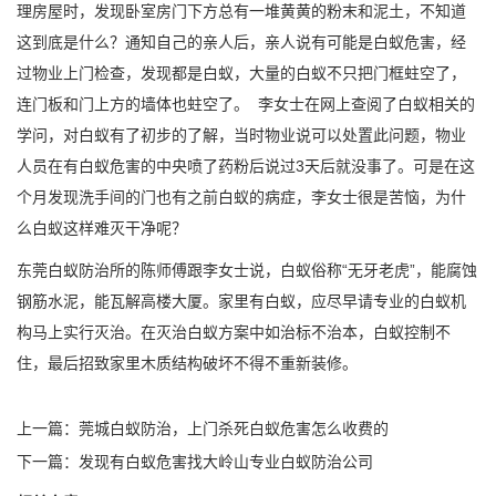
理房屋时，发现卧室房门下方总有一堆黄黄的粉末和泥土，不知道
这到底是什么？通知自己的亲人后，亲人说有可能是白蚁危害，经
过物业上门检查，发现都是白蚁，大量的白蚁不只把门框蛀空了，
连门板和门上方的墙体也蛀空了。 李女士在网上查阅了白蚁相关的
学问，对白蚁有了初步的了解，当时物业说可以处置此问题，物业
人员在有
白蚁危害
的中央喷了药粉后说过3天后就没事了。可是在这
个月发现洗手间的门也有之前白蚁的病症，李女士很是苦恼，为什
么白蚁这样难灭干净呢？
东莞白蚁防治
所的陈师傅跟李女士说，白蚁俗称“无牙老虎”，能腐蚀
钢筋水泥，能瓦解高楼大厦。家里有白蚁，应尽早请专业的白蚁机
构马上实行灭治。在灭治白蚁方案中如治标不治本，白蚁控制不
住，最后招致家里木质结构破坏不得不重新装修。
上一篇：
莞城白蚁防治，上门杀死白蚁危害怎么收费的
下一篇：
发现有白蚁危害找大岭山专业白蚁防治公司