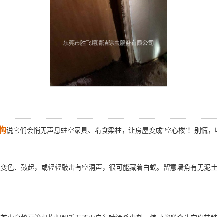
构
说它们会悄无声息蛀空家具、啃食梁柱，让房屋变成“空心楼”！别慌
变色、鼓起，或轻轻敲击有空洞声，很可能藏着白蚁。留意墙角有无泥土