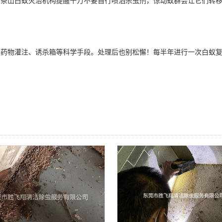
茶山白蚁灭治机构提醒千万不要自行喷洒
杀虫剂
，惊动蚁群会让它们转
药物灌注、诱杀箱等科学手段。处理后也别松懈！每半年进行一次白蚁复