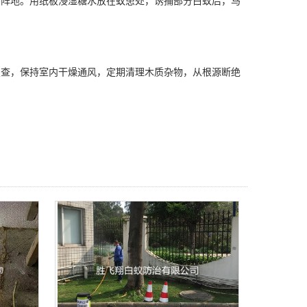
移阵地。用纸板浸湿糖水放在蚁患处，诱捕部分白蚁后，马
查，保持室内
干燥通风
，定期清理木质杂物，从根源断绝