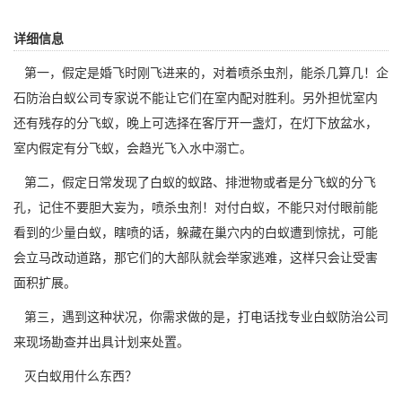
详细信息
第一，假定是婚飞时刚飞进来的，对着喷杀虫剂，能杀几算几！
企
石防治白蚁公司
专家说不能让它们在室内配对胜利。另外担忧室内
还有残存的分飞蚁，晚上可选择在客厅开一盏灯，在灯下放盆水，
室内假定有分飞蚁，会趋光飞入水中溺亡。
第二，假定日常发现了白蚁的蚁路、排泄物或者是分飞蚁的分飞
孔，记住不要胆大妄为，喷杀虫剂！对付
白蚁
，不能只对付眼前能
看到的少量白蚁，瞎喷的话，躲藏在巢穴内的白蚁遭到惊扰，可能
会立马改动道路，那它们的大部队就会举家逃难，这样只会让受害
面积扩展。
第三，遇到这种状况，你需求做的是，打电话找专业白蚁防治公司
来现场勘查并出具计划来处置。
灭白蚁用什么东西？