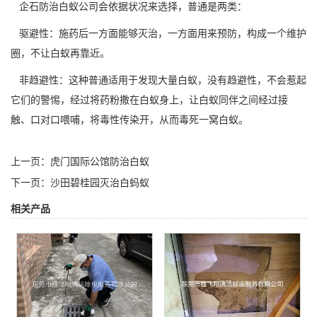
企石防治白蚁公司会
依据状况
来选择，普通是两类：
驱避性：施药后一方面能够灭治，一方面用来预防，构成一个维护
圈，不让白蚁再靠近。
非趋避性：这种普通适用于发现大量白蚁，没有趋避性，不会惹起
它们的警惕，经过将药粉撒在白蚁身上，让白蚁同伴之间经过接
触、口对口喂哺，将
毒性传染
开，从而毒死一窝白蚁。
上一页：
虎门国际公馆防治白蚁
下一页：
沙田碧桂园灭治白蚂蚁
相关产品