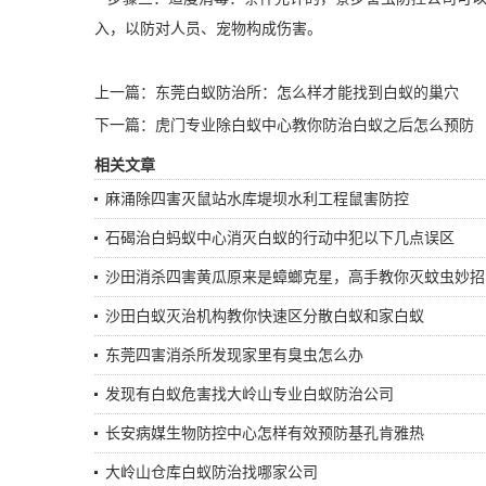
入，以防对人员、宠物构成伤害。
上一篇：
东莞白蚁防治所：怎么样才能找到白蚁的巢穴
下一篇：
虎门专业除白蚁中心教你防治白蚁之后怎么预防
相关文章
麻涌除四害灭鼠站水库堤坝水利工程鼠害防控
石碣治白蚂蚁中心消灭白蚁的行动中犯以下几点误区
沙田消杀四害黄瓜原来是蟑螂克星，高手教你灭蚊虫妙招
沙田白蚁灭治机构教你快速区分散白蚁和家白蚁
东莞四害消杀所发现家里有臭虫怎么办
发现有白蚁危害找大岭山专业白蚁防治公司
长安病媒生物防控中心怎样有效预防基孔肯雅热
大岭山仓库白蚁防治找哪家公司