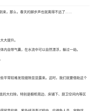
到来，那么，春天的脚步声也就离得不远了……
将大大提升。
体内自带气囊，在水流中可以自然漂浮，躲过一劫。
。
一些平常较难发现缝隙显显露来。这时，我们就要借助这个
底的大扫除，特别是橱柜周边、床铺下、厨卫空间内等区
得留意的是，紫外线
消毒过程
中，应避免人员、宠物误