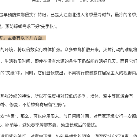
来源：本站
作者：admin
日期：2022/8/9
，提早预防蟑螂侵扰？转眼，已是大江南北进入冬季最冷时节，最冷的冬季
，预防蟑螂需求下好“先手棋”。
棋”。主要有以下几方面：
的环境，将以倍数实行群体扩张。众多蟑螂扩散开来，灭蟑行动的
难度
，生活数周时间，即使在没有水源的条件下仍然能存活好几天。而且它们
的“夹缝”中。同时，它们昼伏夜出，不易将行迹暴露在居家主人的视野内
有
热胀冷缩
的特性，所以在温度相对较低的冬季，墙体、空中等区域会有
补、修复，不给蟑螂寄居留“空隙”。
欢“宅家”，那么，可以应用周末、节日闲暇时间，对居家环境实行一次彻
虫、卵硝等，避免春季蟑螂苏醒、幼虫长成后的侵扰。
运用紫外线灯，对室内环境，特别是朝北的阴冷、潮湿区域实行消毒。值