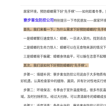
居家环境，预防蟑螂需下好“先手棋”——如何趁着冬季
寮步害虫防控公司
特别提示一下市民朋友——居家环境
首先，我们来看一下，为什么需求下好预防蟑螂的“先手
一是蟑螂繁衍速度惊人：蟑螂，一旦进入室内，找到适合
二是蟑螂的生命力惊人：蟑螂可以在无食物来源的情况下
三是蟑螂易于躲藏：蟑螂身体扁平，可以躲在恣意不起眼
其次，我们该如何下好预防蟑螂的“先手棋”。
步骤一：填缝补洞：寮步害虫防控公司说由于大多物质
好机遇，认真检查家中的缝隙、漏洞，并有针对性地实行修
步骤二：环境保洁：冬季由于室外温度降低，很多市民喜
域，及时扫除积灰。经过大扫除，可以肃清越冬的蟑螂成
步骤三：适度消毒：条件允许的，寮步害虫防控公司可以